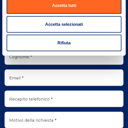
Accetta tutti
Riservatezza e sicurezza sono i nostri elementi
distintivi
Accetta selezionati
Nome *
Rifiuta
Cognome *
Email *
Recapito telefonico *
Motivo della richiesta *