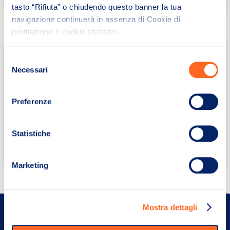
tasto “Rifiuta” o chiudendo questo banner la tua
navigazione continuerà in assenza di Cookie di
profilazione e cookie statistici.
Selezione
Necessari
del
I nostri orari
consenso
Preferenze
giovedì:
dalle 8:30 alle 13:45 e dalle 15:00 alle 16:15
Statistiche
Marketing
Mostra dettagli
Il team ProntoPegno è al tuo servizio