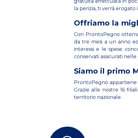
gratuita effettuata in poc
la perizia, ti verrà erogat
Offriamo la migl
Con ProntoPegno otterrai 
da tre mesi a un anno ed 
interessi e le spese conco
conservati assicurati nelle
Siamo il primo M
ProntoPegno appartiene a K
Grazie alle nostre 16 fili
territorio nazionale.