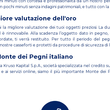
hi minuti con cortesia e professionalità da un nostro peri
o in pochi minuti senza indagini patrimoniali, e tutto con l
iore valutazione dell'oro
la migliore valutazione dei tuoi oggetti preziosi. La d
è rinnovabile. Alla scadenza l’oggetto dato in pegno,
rdate, ti verrà restituito. Per tutto il periodo del peg
 nostre casseforti e protetti da procedure di sicurezza di l
onte dei Pegni italiano
ruso Kapital S.p.A., società specializzata nel credito s
ali e ai servizi online, siamo il più importante Monte dei 