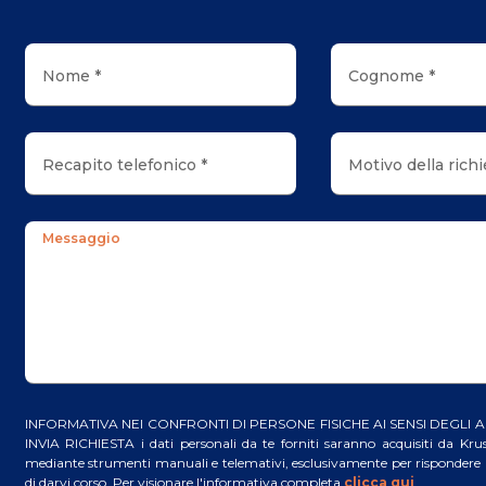
Nome *
Cognome *
Recapito telefonico *
Motivo della richi
Messaggio
INFORMATIVA NEI CONFRONTI DI PERSONE FISICHE AI SENSI DEGLI ARTT
INVIA RICHIESTA i dati personali da te forniti saranno acquisiti da Kruso
mediante strumenti manuali e telemativi, esclusivamente per rispondere a
di darvi corso. Per visionare l'informativa completa
clicca qui
.