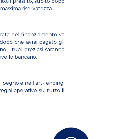
to.Il prestito, subito dopo
a massima riservatezza.
urata del finanziamento va
 dopo che avrai pagato gli
no i tuoi preziosi saranno
ivello bancario.
u pegno e nell’art-lending.
Pegni operativo su tutto il