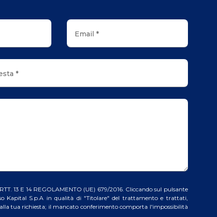
Email *
esta *
. 13 E 14 REGOLAMENTO (UE) 679/2016. Cliccando sul pulsante
 Kapital S.p.A in qualità di "Titolare" del trattamento e trattati,
lla tua richiesta; il mancato conferimento comporta l'impossibilità