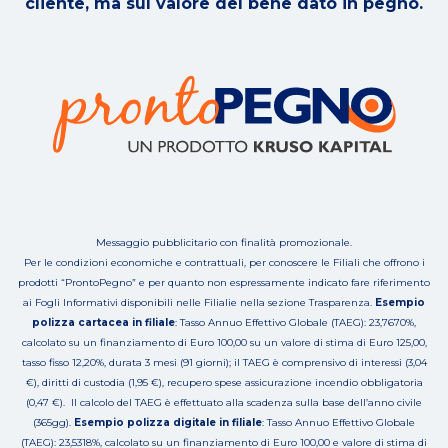
cliente, ma sul valore del bene dato in pegno.
Messaggio pubblicitario con finalità promozionale.
Per le condizioni economiche e contrattuali, per conoscere le Filiali che offrono i
prodotti “ProntoPegno” e per quanto non espressamente indicato fare riferimento
ai Fogli Informativi disponibili nelle Filialie nella sezione Trasparenza.
Esempio
polizza cartacea in filiale
: Tasso Annuo Effettivo Globale (TAEG): 23,7670%,
calcolato su un finanziamento di Euro 100,00 su un valore di stima di Euro 125,00,
tasso fisso 12,20%, durata 3 mesi (91 giorni); il TAEG è comprensivo di interessi (3,04
€), diritti di custodia (1,95 €), recupero spese assicurazione incendio obbligatoria
(0,47 €). Il calcolo del TAEG è effettuato alla scadenza sulla base dell’anno civile
(365gg).
Esempio polizza digitale in filiale
: Tasso Annuo Effettivo Globale
(TAEG): 23,5318%, calcolato su un finanziamento di Euro 100,00 e valore di stima di