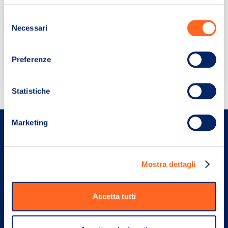
da lunedì a giovedì:
Selezione
dalle 8:30 alle 13:45 e dalle 15:00 alle 16:15
Necessari
del
venerdì:
consenso
dalle 8:30 alle 13:30 e dalle 14:45 alle 15:45
Preferenze
Statistiche
Marketing
Il team ProntoPegno è al tuo servizio
Riservatezza e sicurezza sono i nostri elementi
Mostra dettagli
distintivi
Accetta tutti
Nome *